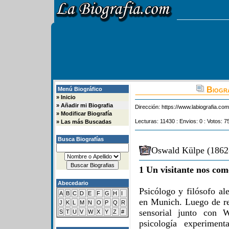
Biogra
Menú Biográfico
»
Inicio
»
Añadir mi Biografia
Dirección:
https://www.labiografia.co
»
Modificar Biografía
Lecturas: 11430 : Envios: 0 : Votos: 7
»
Las más Buscadas
Busca Biografías
Oswald Külpe (1862-
1 Un visitante nos com
Abecedario
Psicólogo y filósofo a
A
B
C
D
E
F
G
H
I
en Munich. Luego de rea
J
K
L
M
N
O
P
Q
R
sensorial junto con 
S
T
U
V
W
X
Y
Z
#
psicología experimen