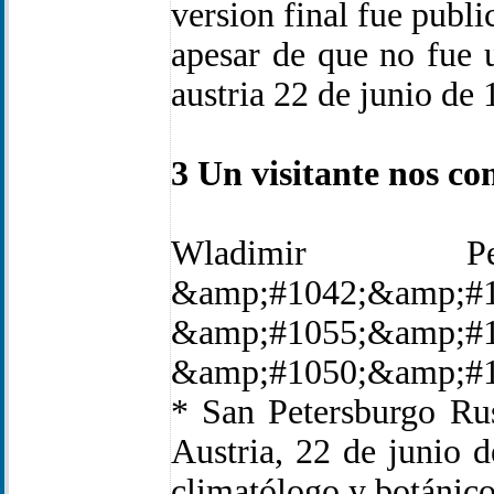
version final fue publ
apesar de que no fue 
austria 22 de junio de
3 Un visitante nos c
Wladimir P
&amp;#1042;&amp;#1
&amp;#1055;&amp;#1
&amp;#1050;&amp;#1
* San Petersburgo Ru
Austria, 22 de junio 
climatólogo y botánico