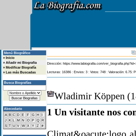
Menú Biográfico
»
Inicio
»
Añadir mi Biografia
Dirección:
https://www.labiografia.com/ver_biografia.php?id
»
Modificar Biografía
Lecturas: 16386 : Envios: 3 : Votos: 748 : Valoración: 6.75: 
»
Las más Buscadas
Busca Biografías
Wladimir Köppen (1
Abecedario
1 Un visitante nos c
A
B
C
D
E
F
G
H
I
J
K
L
M
N
O
P
Q
R
S
T
U
V
W
X
Y
Z
#
Climat&oacute;logo al