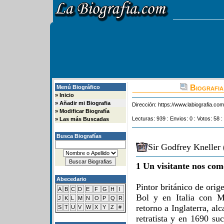
Biografia
Menú Biográfico
»
Inicio
»
Añadir mi Biografia
Dirección:
https://www.labiografia.co
»
Modificar Biografía
Lecturas: 939 : Envios: 0 : Votos: 58 :
»
Las más Buscadas
Busca Biografías
Sir Godfrey Kneller 
1 Un visitante nos com
Abecedario
Pintor británico de ori
A
B
C
D
E
F
G
H
I
Bol y en Italia con M
J
K
L
M
N
O
P
Q
R
retorno a Inglaterra, a
S
T
U
V
W
X
Y
Z
#
retratista y en 1690 su