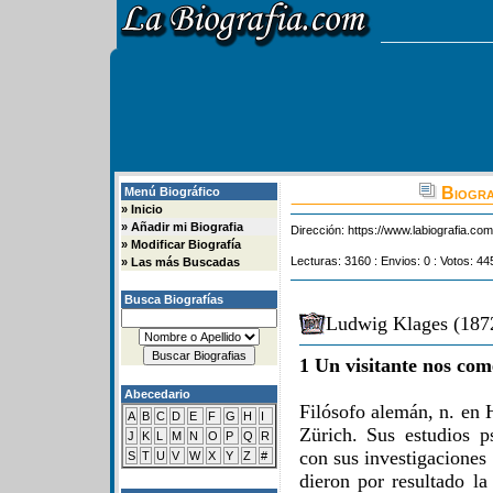
Biogra
Menú Biográfico
»
Inicio
»
Añadir mi Biografia
Dirección:
https://www.labiografia.co
»
Modificar Biografía
Lecturas: 3160 : Envios: 0 : Votos: 44
»
Las más Buscadas
Busca Biografías
Ludwig Klages (1872
1 Un visitante nos com
Abecedario
Filósofo alemán, n. en 
A
B
C
D
E
F
G
H
I
Zürich. Sus estudios p
J
K
L
M
N
O
P
Q
R
con sus investigaciones 
S
T
U
V
W
X
Y
Z
#
dieron por resultado la