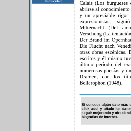
Publicidad
Calais (Los burgueses 
abrirse al conocimiento
y un apreciable rigor
expresionistas, sig
Mitternacht (Del am
Verschung (La tentación
Der Brand im Opernhau
Die Flucht nach Venedi
otras obras escénicas. 
escritos y él mismo tuv
último período del ex
numerosas poesías y una
Dramen, con los tít
Bellerophon (1948).
Si conoces algún dato más d
click aquí y añade los dato
seguir mejorando y ofrecien
biografías de Internet.