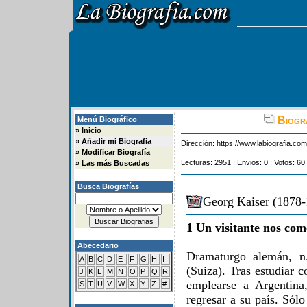
Biogra
Menú Biográfico
»
Inicio
»
Añadir mi Biografia
Dirección:
https://www.labiografia.co
»
Modificar Biografía
Lecturas: 2951 : Envios: 0 : Votos: 60
»
Las más Buscadas
Busca Biografías
Georg Kaiser (1878-
1 Un visitante nos com
Abecedario
Dramaturgo alemán, 
A
B
C
D
E
F
G
H
I
(Suiza). Tras estudiar 
J
K
L
M
N
O
P
Q
R
emplearse a Argentina
S
T
U
V
W
X
Y
Z
#
regresar a su país. Sól