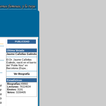
PUBLICIDAD
Última Votada
Jaume Cañellas Galindo
El Dr. Jaume Cañellas
Galindo, nació en el barrio
del “Poble Nou” en
Barcelona (Espa...
Ver Biografía
Estadísticas
Biografías:
49860
te
Lecturas:
76114634
de
Envios:
3191
Votos:
3159405
ra
do
ra