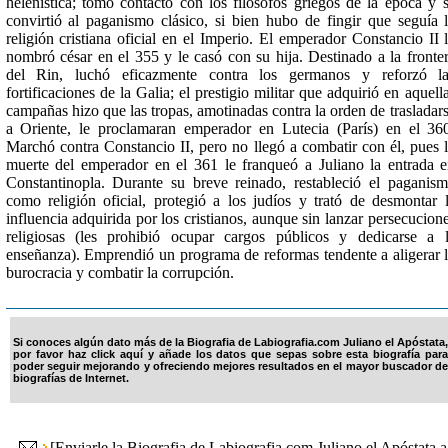
helenística; tomó contacto con los filósofos griegos de la época y 
convirtió al paganismo clásico, si bien hubo de fingir que seguía 
religión cristiana oficial en el Imperio. El emperador Constancio II 
nombró césar en el 355 y le casó con su hija. Destinado a la fronte
del Rin, luchó eficazmente contra los germanos y reforzó la
fortificaciones de la Galia; el prestigio militar que adquirió en aquell
campañas hizo que las tropas, amotinadas contra la orden de trasladar
a Oriente, le proclamaran emperador en Lutecia (París) en el 36
Marchó contra Constancio II, pero no llegó a combatir con él, pues 
muerte del emperador en el 361 le franqueó a Juliano la entrada 
Constantinopla. Durante su breve reinado, restableció el paganis
como religión oficial, protegió a los judíos y trató de desmontar 
influencia adquirida por los cristianos, aunque sin lanzar persecucion
religiosas (les prohibió ocupar cargos públicos y dedicarse a 
enseñanza). Emprendió un programa de reformas tendente a aligerar 
burocracia y combatir la corrupción.
Si conoces algún dato más de la Biografia de Labiografia.com Juliano el Apóstata,
por favor haz click aquí y añade los datos que sepas sobre esta biografía para
poder seguir mejorando y ofreciendo mejores resultados en el mayor buscador de
biografías de Internet.
[
Enviarle la Biografia de Labiografia.com Juliano el Apóstata a