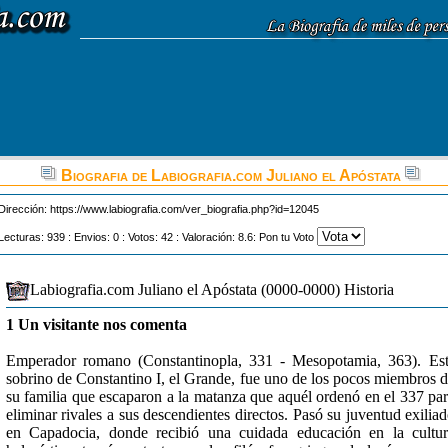
Biografia de Labiografia.com Juliano el Apóstata
Dirección:
https://www.labiografia.com/ver_biografia.php?id=12045
Lecturas: 939 : Envios: 0 : Votos: 42 : Valoración: 8.6: Pon tu Voto
Labiografia.com Juliano el Apóstata (0000-0000) Historia
1 Un visitante nos comenta
Emperador romano (Constantinopla, 331 - Mesopotamia, 363). Es
sobrino de Constantino I, el Grande, fue uno de los pocos miembros 
su familia que escaparon a la matanza que aquél ordenó en el 337 pa
eliminar rivales a sus descendientes directos. Pasó su juventud exilia
en Capadocia, donde recibió una cuidada educación en la cultu