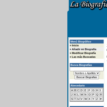
Menú Biográfico
»
Inicio
»
Añadir mi Biografia
»
Modificar Biografía
»
Las más Buscadas
Busca Biografías
Abecedario
A
B
C
D
E
F
G
H
I
J
K
L
M
N
O
P
Q
R
S
T
U
V
W
X
Y
Z
#