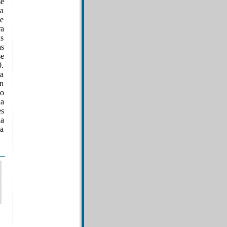
se
la
le
ra
s
as
se
0.
la
en
mo
la
es
la
la