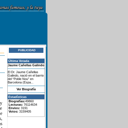
PUBLICIDAD
Última Votada
Jaume Cañellas Galindo
El Dr. Jaume Cañellas
Galindo, nació en el barrio
del “Poble Nou” en
Barcelona (Espa...
Ver Biografía
Estadísticas
Biografías:
49860
 y
Lecturas:
76114634
de
Envios:
3191
Votos:
3159405
ue
s,
as