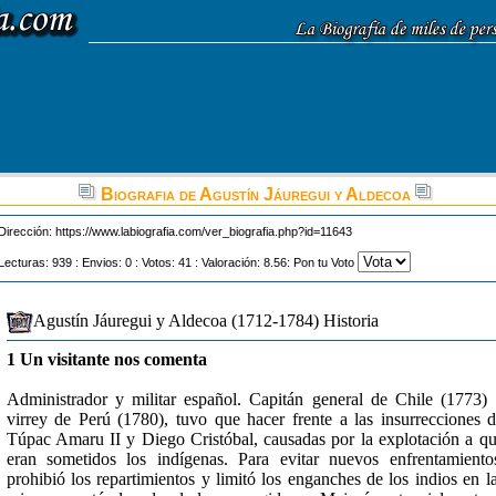
Biografia de Agustín Jáuregui y Aldecoa
Dirección:
https://www.labiografia.com/ver_biografia.php?id=11643
Lecturas: 939 : Envios: 0 : Votos: 41 : Valoración: 8.56: Pon tu Voto
Agustín Jáuregui y Aldecoa (1712-1784) Historia
1 Un visitante nos comenta
Administrador y militar español. Capitán general de Chile (1773)
virrey de Perú (1780), tuvo que hacer frente a las insurrecciones 
Túpac Amaru II y Diego Cristóbal, causadas por la explotación a q
eran sometidos los indígenas. Para evitar nuevos enfrentamiento
prohibió los repartimientos y limitó los enganches de los indios en l