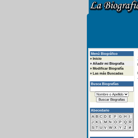
Menú Biográfico
»
Inicio
»
Añadir mi Biografia
»
Modificar Biografía
»
Las más Buscadas
Busca Biografías
Abecedario
A
B
C
D
E
F
G
H
I
J
K
L
M
N
O
P
Q
R
S
T
U
V
W
X
Y
Z
#