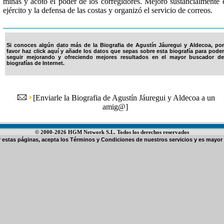
minas y acotó el poder de los corregidores. Mejoró sustancialmente 
ejército y la defensa de las costas y organizó el servicio de correos.
Si conoces algún dato más de la Biografia de Agustín Jáuregui y Aldecoa, por
favor haz click aquí y añade los datos que sepas sobre esta biografía para poder
seguir mejorando y ofreciendo mejores resultados en el mayor buscador de
biografías de Internet.
[
Enviarle la Biografia de Agustín Jáuregui y Aldecoa a un
amig@
]
© 2000-2026 HGM Network S.L. Todos los derechos reservados
ar estas páginas, acepta los
Términos y Condiciones de nuestros servicios
y es mayor 