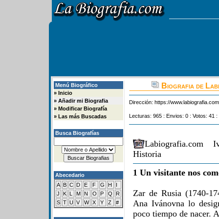
Biografia de Lab
Menú Biográfico
»
Inicio
»
Añadir mi Biografia
Dirección:
https://www.labiografia.co
»
Modificar Biografía
Lecturas: 965 : Envios: 0 : Votos: 41 :
»
Las más Buscadas
Busca Biografías
Labiografia.com 
Historia
1 Un visitante nos com
Abecedario
A
B
C
D
E
F
G
H
I
Zar de Rusia (1740-17
J
K
L
M
N
O
P
Q
R
Ana Ivánovna lo desig
S
T
U
V
W
X
Y
Z
#
poco tiempo de nacer. A