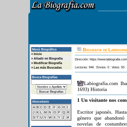
Biografia de Labiograf
Menú Biográfico
»
Inicio
»
Añadir mi Biografia
Dirección:
https://www.labiografia.co
»
Modificar Biografía
Lecturas: 946 : Envios: 0 : Votos: 50 :
»
Las más Buscadas
Busca Biografías
Labiografia.com Ih
1693) Historia
1 Un visitante nos com
Abecedario
A
B
C
D
E
F
G
H
I
Escritor japonés. Hast
J
K
L
M
N
O
P
Q
R
género que abandonó p
S
T
U
V
W
X
Y
Z
#
novelas de costumbres,