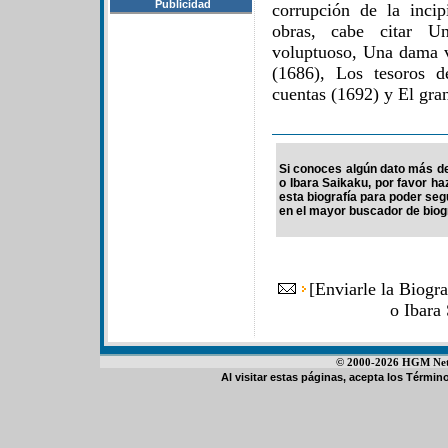
Publicidad
corrupción de la incip
obras, cabe citar U
voluptuoso, Una dama 
(1686), Los tesoros d
cuentas (1692) y El gran
Si conoces algún dato más de
o Ibara Saikaku, por favor ha
esta biografía para poder se
en el mayor buscador de biogr
[
Enviarle la Biogr
o Ibara
© 2000-2026 HGM Netwo
Al visitar estas páginas, acepta los
Término