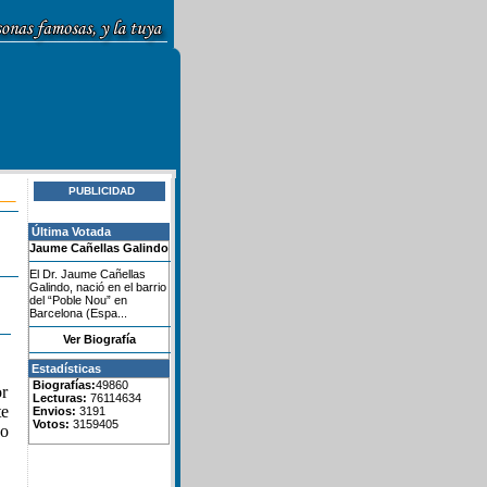
PUBLICIDAD
Última Votada
Jaume Cañellas Galindo
El Dr. Jaume Cañellas
Galindo, nació en el barrio
del “Poble Nou” en
Barcelona (Espa...
Ver Biografía
Estadísticas
Biografías:
49860
or
Lecturas:
76114634
te
Envios:
3191
Votos:
3159405
do