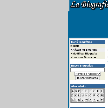
Menú Biográfico
»
Inicio
»
Añadir mi Biografia
»
Modificar Biografía
»
Las más Buscadas
Busca Biografías
Abecedario
A
B
C
D
E
F
G
H
I
J
K
L
M
N
O
P
Q
R
S
T
U
V
W
X
Y
Z
#