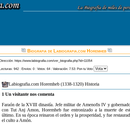
Biografia de Labiografia.com Horemheb
Dirección:
https://www.labiografia.com/ver_biografia.php?id=11054
Lecturas: 942 : Envios: 0 : Votos: 64 : Valoración: 7.53: Pon tu Voto
Labiografia.com Horemheb (1338-1320) Historia
1 Un visitante nos comenta
Faraón de la XVIII dinastía. Jefe militar de Amenofis IV y gobernad
con Tut Anj Amon, Horemheb fue entronizado a la muerte de es
último. En su época reinaron el orden y la prosperidad, y fue restaura
el culto a Amón.