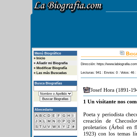
Biogr
Menú Biográfico
»
Inicio
»
Añadir mi Biografia
Dirección:
https://www.labiografia.co
»
Modificar Biografía
Lecturas: 941 : Envios: 0 : Votos: 46 :
»
Las más Buscadas
Busca Biografías
Josef Hora (1891-194
1 Un visitante nos com
Abecedario
Poeta y periodista chec
A
B
C
D
E
F
G
H
I
creación de Checoslo
J
K
L
M
N
O
P
Q
R
proletarios (Árbol en 
S
T
U
V
W
X
Y
Z
#
1923) con los temas lí