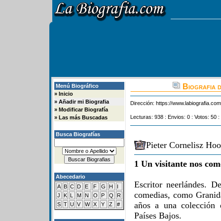
Biografia 
Menú Biográfico
»
Inicio
»
Añadir mi Biografia
Dirección:
https://www.labiografia.co
»
Modificar Biografía
Lecturas: 938 : Envios: 0 : Votos: 50 :
»
Las más Buscadas
Busca Biografías
Pieter Cornelisz Hoo
1 Un visitante nos com
Abecedario
Escritor neerlándes. D
A
B
C
D
E
F
G
H
I
comedias, como Granida
J
K
L
M
N
O
P
Q
R
años a una colección 
S
T
U
V
W
X
Y
Z
#
Países Bajos.