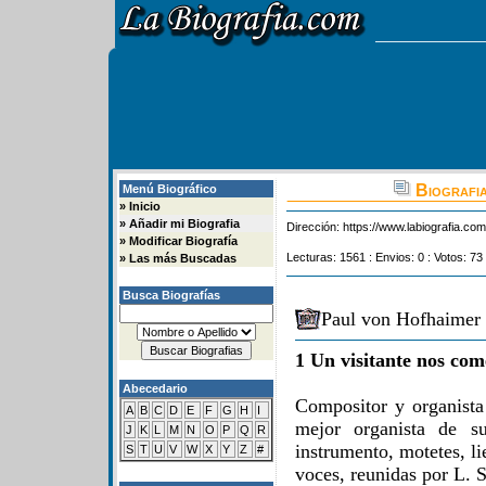
Biografia
Menú Biográfico
»
Inicio
»
Añadir mi Biografia
Dirección:
https://www.labiografia.co
»
Modificar Biografía
Lecturas: 1561 : Envios: 0 : Votos: 73
»
Las más Buscadas
Busca Biografías
Paul von Hofhaimer 
1 Un visitante nos com
Abecedario
Compositor y organista
A
B
C
D
E
F
G
H
I
mejor organista de s
J
K
L
M
N
O
P
Q
R
instrumento, motetes, l
S
T
U
V
W
X
Y
Z
#
voces, reunidas por L. 