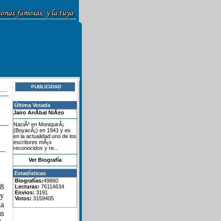
PUBLICIDAD
Última Votada
Jairo AnÃ­bal NiÃ±o
NaciÃ³ en MoniquirÃ¡
(BoyacÃ¡) en 1941 y es
en la actualidad uno de los
escritores mÃ¡s
reconocidos y re...
Ver Biografía
Estadísticas
Biografías:
49860
28
Lecturas:
76114634
Envios:
3191
 y
Votos:
3159405
la
en