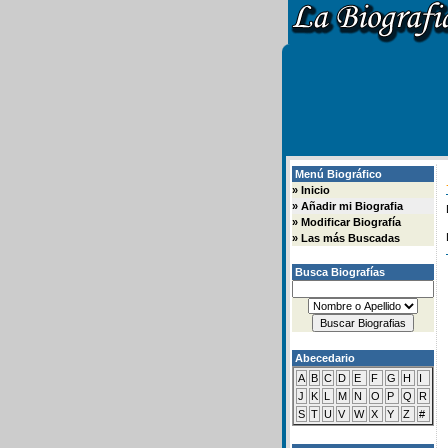
Menú Biográfico
»
Inicio
»
Añadir mi Biografia
»
Modificar Biografía
»
Las más Buscadas
Busca Biografías
Abecedario
A
B
C
D
E
F
G
H
I
J
K
L
M
N
O
P
Q
R
S
T
U
V
W
X
Y
Z
#