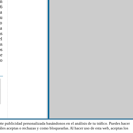
en
26
la
su
go
va
as
el
s
os
de
so
rte publicidad personalizada basándonos en el análisis de tu tráfico. Puedes hacer
les aceptas o rechazas y como bloquearlas. Al hacer uso de esta web, aceptas los