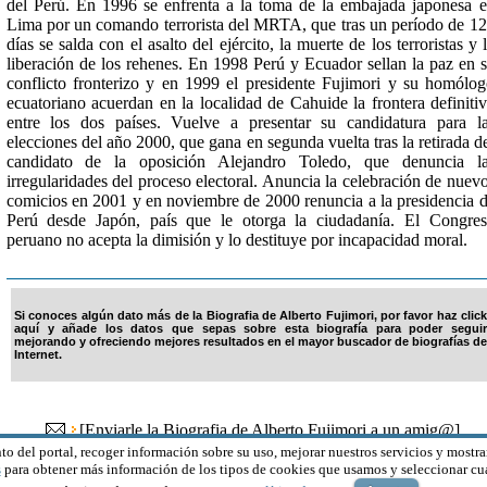
del Perú. En 1996 se enfrenta a la toma de la embajada japonesa 
Lima por un comando terrorista del MRTA, que tras un período de 1
días se salda con el asalto del ejército, la muerte de los terroristas y 
liberación de los rehenes. En 1998 Perú y Ecuador sellan la paz en 
conflicto fronterizo y en 1999 el presidente Fujimori y su homólo
ecuatoriano acuerdan en la localidad de Cahuide la frontera definiti
entre los dos países. Vuelve a presentar su candidatura para l
elecciones del año 2000, que gana en segunda vuelta tras la retirada d
candidato de la oposición Alejandro Toledo, que denuncia la
irregularidades del proceso electoral. Anuncia la celebración de nuev
comicios en 2001 y en noviembre de 2000 renuncia a la presidencia 
Perú desde Japón, país que le otorga la ciudadanía. El Congre
peruano no acepta la dimisión y lo destituye por incapacidad moral.
Si conoces algún dato más de la Biografia de Alberto Fujimori, por favor haz click
aquí y añade los datos que sepas sobre esta biografía para poder seguir
mejorando y ofreciendo mejores resultados en el mayor buscador de biografías de
Internet.
[
Enviarle la Biografia de Alberto Fujimori a un amig@
]
to del portal, recoger información sobre su uso, mejorar nuestros servicios y mostra
s
para obtener más información de los tipos de cookies que usamos y seleccionar cuá
© 2000-2026 HGM Network S.L. Todos los derechos reservados