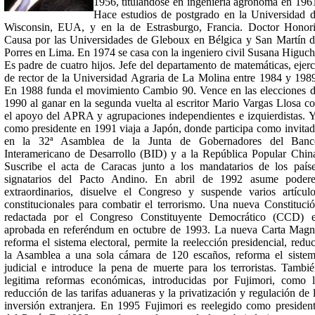
1956, titulándose en ingeniería agrónoma en 196
Hace estudios de postgrado en la Universidad 
Wisconsin, EUA, y en la de Estrasburgo, Francia. Doctor Honor
Causa por las Universidades de Gleboux en Bélgica y San Martín 
Porres en Lima. En 1974 se casa con la ingeniero civil Susana Higuch
Es padre de cuatro hijos. Jefe del departamento de matemáticas, ejer
de rector de la Universidad Agraria de La Molina entre 1984 y 198
En 1988 funda el movimiento Cambio 90. Vence en las elecciones 
1990 al ganar en la segunda vuelta al escritor Mario Vargas Llosa c
el apoyo del APRA y agrupaciones independientes e izquierdistas. 
como presidente en 1991 viaja a Japón, donde participa como invita
en la 32ª Asamblea de la Junta de Gobernadores del Banc
Interamericano de Desarrollo (BID) y a la República Popular Chin
Suscribe el acta de Caracas junto a los mandatarios de los país
signatarios del Pacto Andino. En abril de 1992 asume podere
extraordinarios, disuelve el Congreso y suspende varios artícul
constitucionales para combatir el terrorismo. Una nueva Constituci
redactada por el Congreso Constituyente Democrático (CCD) e
aprobada en referéndum en octubre de 1993. La nueva Carta Mag
reforma el sistema electoral, permite la reelección presidencial, redu
la Asamblea a una sola cámara de 120 escaños, reforma el siste
judicial e introduce la pena de muerte para los terroristas. Tambi
legitima reformas económicas, introducidas por Fujimori, como 
reducción de las tarifas aduaneras y la privatización y regulación de 
inversión extranjera. En 1995 Fujimori es reelegido como presiden