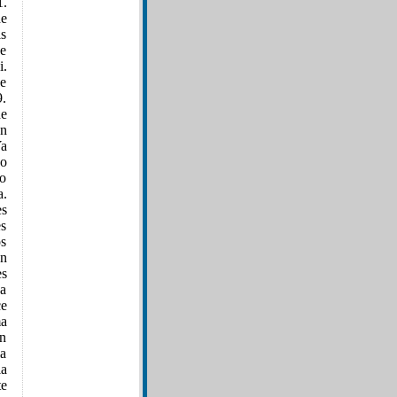
1.
de
is
de
i.
ce
9.
de
on
Ya
do
o
a.
es
s
os
ón
s
na
ce
ma
én
la
la
te