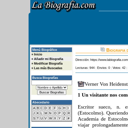
Biografia 
Menú Biográfico
»
Inicio
»
Añadir mi Biografia
Dirección:
https://www.labiografia.co
»
Modificar Biografía
Lecturas: 944 : Envios: 0 : Votos: 42 :
»
Las más Buscadas
Busca Biografías
Verner Von Heidenst
1 Un visitante nos com
Abecedario
Escritor sueco, n.
A
B
C
D
E
F
G
H
I
(Estocolmo). Queriendo 
J
K
L
M
N
O
P
Q
R
Academia de Estocolmo
S
T
U
V
W
X
Y
Z
#
viajar prolongadament