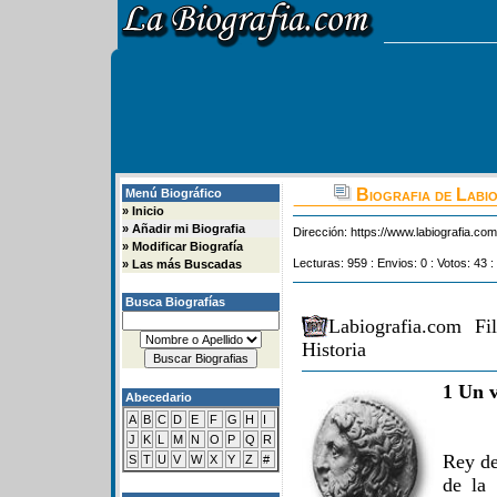
Biografia de Labio
Menú Biográfico
»
Inicio
»
Añadir mi Biografia
Dirección:
https://www.labiografia.co
»
Modificar Biografía
Lecturas: 959 : Envios: 0 : Votos: 43 :
»
Las más Buscadas
Busca Biografías
Labiografia.com F
Historia
1 Un v
Abecedario
A
B
C
D
E
F
G
H
I
J
K
L
M
N
O
P
Q
R
Rey de
S
T
U
V
W
X
Y
Z
#
de la