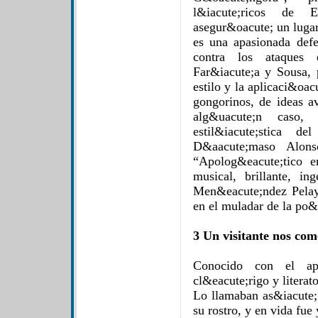
l&iacute;ricos de 
asegur&oacute; un lugar
es una apasionada def
contra los ataques 
Far&iacute;a y Sousa, 
estilo y la aplicaci&oac
gongorinos, de ideas a
alg&uacute;n caso,
estil&iacute;stica
D&aacute;maso Alon
“Apolog&eacute;tico 
musical, brillante, i
Men&eacute;ndez Pelayo
en el muladar de la po&e
3 Un visitante nos com
Conocido con el ap
cl&eacute;rigo y literat
Lo llamaban as&iacute;
su rostro, y en vida fue