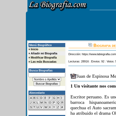
Biografia de
Menú Biográfico
»
Inicio
»
Añadir mi Biografia
Dirección:
https://www.labiografia.co
»
Modificar Biografía
Lecturas: 28916 : Envios: 92 : Votos: 
»
Las más Buscadas
Busca Biografías
Juan de Espinosa Me
1 Un visitante nos com
Abecedario
Escritor peruano. Es uno
A
B
C
D
E
F
G
H
I
barroca hispanoameri
J
K
L
M
N
O
P
Q
R
quechua el Auto sacrame
S
T
U
V
W
X
Y
Z
#
ha atribuido el drama O