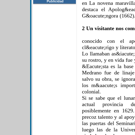
Publicidad
en La novena maravilla 
destaca el Apolog&ea
G&oacute;ngora (1662)
2 Un visitante nos com
conocido con el ap
cl&eacute;rigo y literat
Lo llamaban as&iacute;
su rostro, y en vida fue
&Eacute;sta es la base
Medrano fue de linaje
salvo su obra, se ignora
los m&aacute;s import
colonial.
Si se sabe que el luna
actual provincia d
posiblemente en 1629.
precoz talento y al apoy
las puertas del Semina
luego las de la Unive