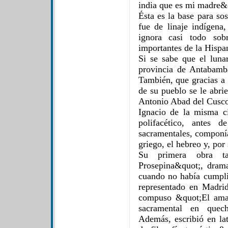
india que es mi madre&
Ésta es la base para s
fue de linaje indígena,
ignora casi todo sob
importantes de la Hispa
Si se sabe que el luna
provincia de Antabamb
También, que gracias a 
de su pueblo se le abri
Antonio Abad del Cusco 
Ignacio de la misma c
polifacético, antes 
sacramentales, componía
griego, el hebreo y, por
Su primera obra t
Prosepina&quot;, drama
cuando no había cumpli
representado en Madri
compuso &quot;El amar
sacramental en quech
Además, escribió en lat