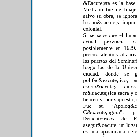
&Eacute;sta es la base
Medrano fue de linaje
salvo su obra, se ignora
los m&aacute;s import
colonial.
Si se sabe que el luna
actual provincia d
posiblemente en 1629.
precoz talento y al apoy
las puertas del Semina
luego las de la Unive
ciudad, donde se gr
polifac&eacute;tico,
escrib&iacute;a auto
m&uacute;sica sacra y d
hebreo y, por supuesto, 
Fue su “Apolog&e
G&oacute;ngora”, p
l&iacute;ricos de 
asegur&oacute; un lugar
es una apasionada def