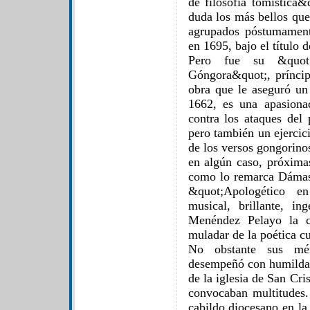
de filosofía tomística&
duda los más bellos que
agrupados póstumament
en 1695, bajo el título
Pero fue su &quot;
Góngora&quot;, príncipe
obra que le aseguró un 
1662, es una apasiona
contra los ataques del
pero también un ejercicio
de los versos gongorino
en algún caso, próximas
como lo remarca Dámaso
&quot;Apologético e
musical, brillante, i
Menéndez Pelayo la ca
muladar de la poética c
No obstante sus méri
desempeñó con humilda
de la iglesia de San Cr
convocaban multitudes.
cabildo diocesano en la