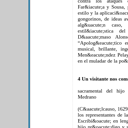
contra los ataques 
Far&iacute;a y Sousa, 
estilo y la aplicaci&oac
gongorinos, de ideas a
alg&uacute;n caso,
estil&iacute;stica
D&aacute;maso Alon
“Apolog&eacute;tico 
musical, brillante, i
Men&eacute;ndez Pelayo
en el muladar de la po&e
4 Un visitante nos com
sacramental del hijo
Medrano
(C&aacute;lcauso, 1629-
los representantes de l
Escribi&oacute; en len
hijo pr&oacute;digo y s