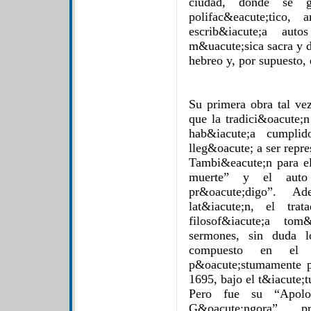
ciudad, donde se gr
polifac&eacute;tico,
escrib&iacute;a auto
m&uacute;sica sacra y d
hebreo y, por supuesto, 
Su primera obra tal ve
que la tradici&oacute;
hab&iacute;a cumpli
lleg&oacute; a ser repr
Tambi&eacute;n para e
muerte” y el auto 
pr&oacute;digo”. Ad
lat&iacute;n, el tra
filosof&iacute;a tom
sermones, sin duda l
compuesto en el P
p&oacute;stumamente p
1695, bajo el t&iacute;
Pero fue su “Apolo
G&oacute;ngora”, p