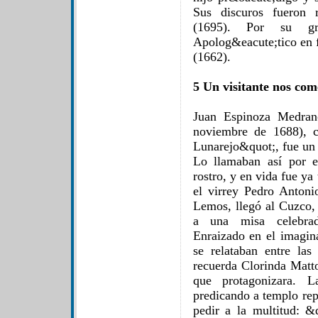
Sus discuros fueron 
(1695). Por su gra
Apolog&eacute;tico en 
(1662).
5 Un visitante nos com
Juan Espinoza Medr
noviembre de 1688), 
Lunarejo&quot;, fue un c
Lo llamaban así por e
rostro, y en vida fue y
el virrey Pedro Anton
Lemos, llegó al Cuzco, 
a una misa celebrad
Enraizado en el imagina
se relataban entre las
recuerda Clorinda Matto
que protagonizara. 
predicando a templo rep
pedir a la multitud: &