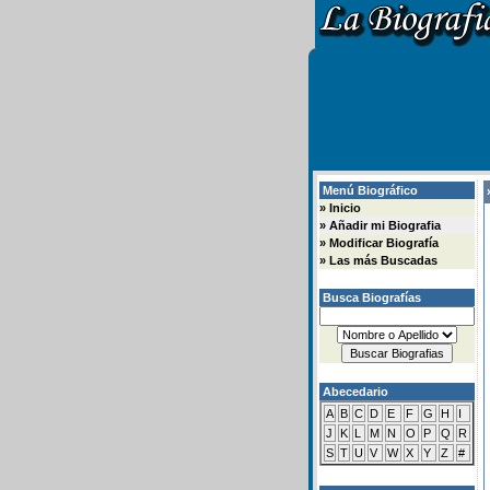
Menú Biográfico
»
»
Inicio
»
Añadir mi Biografia
»
Modificar Biografía
»
Las más Buscadas
Busca Biografías
Abecedario
A
B
C
D
E
F
G
H
I
J
K
L
M
N
O
P
Q
R
S
T
U
V
W
X
Y
Z
#