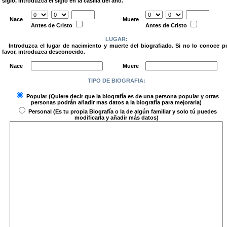
siglo, introduzca el siglo en la casilla del año.
.
Nace
Muere
Antes de Cristo
Antes de Cristo
LUGAR:
Introduzca el lugar de nacimiento y muerte del biografiado. Si no lo conoce p
favor, introduzca desconocido.
.
Nace
Muere
TIPO DE BIOGRAFIA:
.
Popular
(Quiere decir que la biografía es de una persona popular y otras
personas podrán añadir mas datos a la biografía para mejorarla)
Personal
(Es tu propia Biografía o la de algún familiar y solo tú puedes
modificarla y añadir más datos)