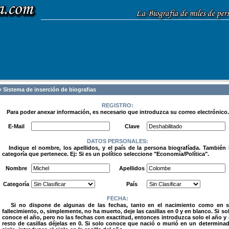
 Sistema de inserción de biografias
REGISTRO:
Para poder anexar información, es necesario que introduzca su correo electrónico.
.
E-Mail
Clave
DATOS PERSONALES:
Indique el nombre, los apellidos, y el país de la persona biografíada. También 
categoría que pertenece. Ej: Si es un político seleccione "Economía/Política".
.
Nombre
Apellidos
Categoría
País
FECHA:
Si no dispone de algunas de las fechas, tanto en el nacimiento como en 
fallecimiento, o, simplemente, no ha muerto, deje las casillas en 0 y en blanco. Si so
conoce el año, pero no las fechas con exactitud, entonces introduzca solo el año y 
resto de casillas déjelas en 0. Si solo conoce que nació o murió en un determina