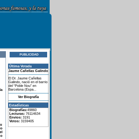
PUBLICIDAD
Última Votada
Jaume Cañellas Galindo
El Dr. Jaume Cañellas
Galindo, nació en el barrio
del “Poble Nou” en
Barcelona (Espa...
la
Ver Biografía
Estadísticas
Biografías:
49860
Lecturas:
76114634
Envios:
3191
Votos:
3159405
su
lo
el
do