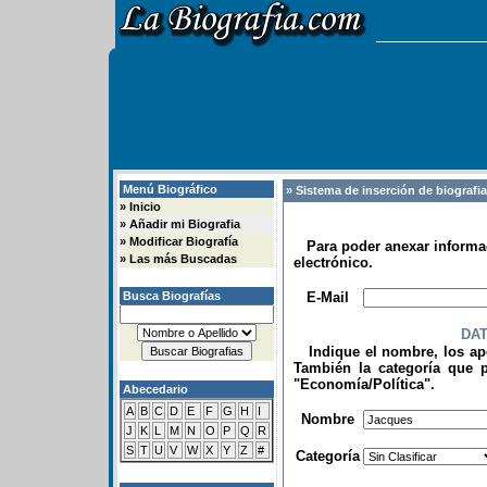
Menú Biográfico
» Sistema de inserción de biografi
»
Inicio
»
Añadir mi Biografia
»
Modificar Biografía
Para poder anexar informac
»
Las más Buscadas
electrónico.
.
Busca Biografías
E-Mail
DA
Indique el nombre, los apel
También la categoría que p
"Economía/Política".
Abecedario
.
A
B
C
D
E
F
G
H
I
Nombre
J
K
L
M
N
O
P
Q
R
S
T
U
V
W
X
Y
Z
#
Categoría