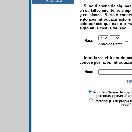
Publicidad
Si no dispone de algunas d
en su fallecimiento, o, simp
y en blanco. Si solo conoce
entonces introduzca solo el 
solo conoce que nació o mu
siglo en la casilla del año.
.
Nace
Antes de Cristo
Introduzca el lugar de nac
conoce por favor, introduzc
.
Nace
TI
Popular
(Quiere decir qu
personas podrán añadir
Personal
(Es tu propia B
modifi