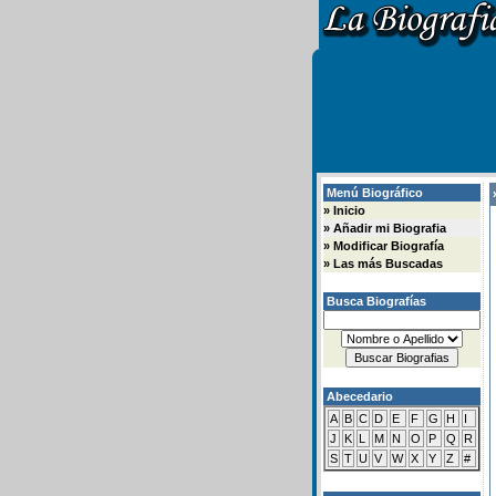
Menú Biográfico
»
»
Inicio
»
Añadir mi Biografia
»
Modificar Biografía
»
Las más Buscadas
Busca Biografías
Abecedario
A
B
C
D
E
F
G
H
I
J
K
L
M
N
O
P
Q
R
S
T
U
V
W
X
Y
Z
#