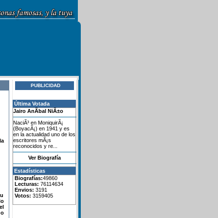
PUBLICIDAD
Última Votada
Jairo AnÃ­bal NiÃ±o
NaciÃ³ en MoniquirÃ¡
(BoyacÃ¡) en 1941 y es
en la actualidad uno de los
escritores mÃ¡s
la
reconocidos y re...
Ver Biografía
Estadísticas
Biografías:
49860
Lecturas:
76114634
Envios:
3191
su
Votos:
3159405
lo
el
do