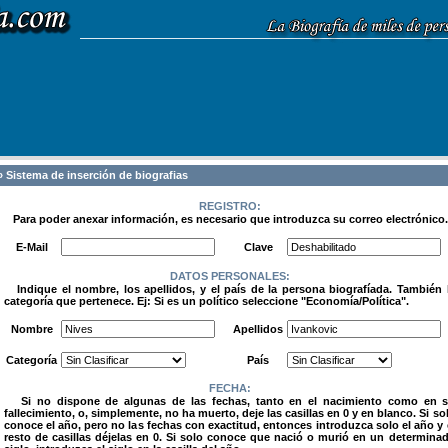
 Sistema de inserción de biografias
REGISTRO:
Para poder anexar información, es necesario que introduzca su correo electrónico.
.
E-Mail
Clave
DATOS PERSONALES:
Indique el nombre, los apellidos, y el país de la persona biografíada. También 
categoría que pertenece. Ej: Si es un político seleccione "Economía/Política".
.
Nombre
Apellidos
Categoría
País
FECHA:
Si no dispone de algunas de las fechas, tanto en el nacimiento como en 
fallecimiento, o, simplemente, no ha muerto, deje las casillas en 0 y en blanco. Si so
conoce el año, pero no las fechas con exactitud, entonces introduzca solo el año y 
resto de casillas déjelas en 0. Si solo conoce que nació o murió en un determina