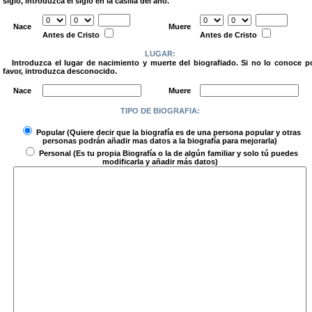
siglo, introduzca el siglo en la casilla del año.
.
Nace
Muere
Antes de Cristo
Antes de Cristo
LUGAR:
Introduzca el lugar de nacimiento y muerte del biografiado. Si no lo conoce p
favor, introduzca desconocido.
.
Nace
Muere
TIPO DE BIOGRAFIA:
.
Popular
(Quiere decir que la biografía es de una persona popular y otras
personas podrán añadir mas datos a la biografía para mejorarla)
Personal
(Es tu propia Biografía o la de algún familiar y solo tú puedes
modificarla y añadir más datos)