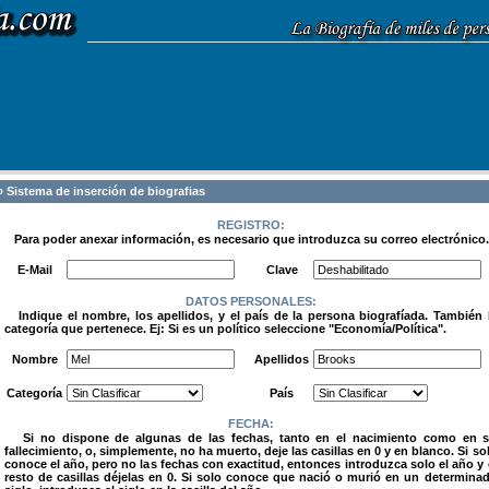
 Sistema de inserción de biografias
REGISTRO:
Para poder anexar información, es necesario que introduzca su correo electrónico.
.
E-Mail
Clave
DATOS PERSONALES:
Indique el nombre, los apellidos, y el país de la persona biografíada. También 
categoría que pertenece. Ej: Si es un político seleccione "Economía/Política".
.
Nombre
Apellidos
Categoría
País
FECHA:
Si no dispone de algunas de las fechas, tanto en el nacimiento como en 
fallecimiento, o, simplemente, no ha muerto, deje las casillas en 0 y en blanco. Si so
conoce el año, pero no las fechas con exactitud, entonces introduzca solo el año y 
resto de casillas déjelas en 0. Si solo conoce que nació o murió en un determina