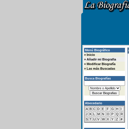
Menú Biográfico
»
»
Inicio
»
Añadir mi Biografia
»
Modificar Biografía
»
Las más Buscadas
Busca Biografías
Abecedario
A
B
C
D
E
F
G
H
I
J
K
L
M
N
O
P
Q
R
S
T
U
V
W
X
Y
Z
#