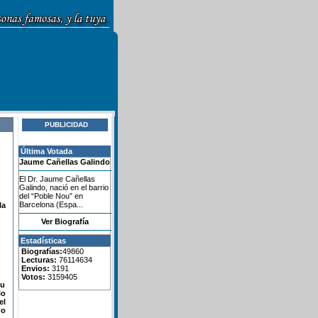
PUBLICIDAD
Última Votada
Jaume Cañellas Galindo
El Dr. Jaume Cañellas
Galindo, nació en el barrio
del “Poble Nou” en
Barcelona (Espa...
la
Ver Biografía
Estadísticas
Biografías:
49860
Lecturas:
76114634
Envios:
3191
Votos:
3159405
su
lo
el
do