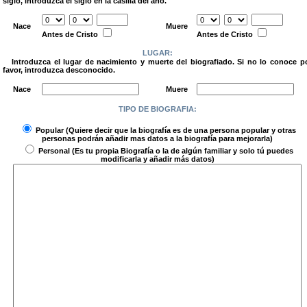
siglo, introduzca el siglo en la casilla del año.
.
Nace
Muere
Antes de Cristo
Antes de Cristo
LUGAR:
Introduzca el lugar de nacimiento y muerte del biografiado. Si no lo conoce p
favor, introduzca desconocido.
.
Nace
Muere
TIPO DE BIOGRAFIA:
.
Popular
(Quiere decir que la biografía es de una persona popular y otras
personas podrán añadir mas datos a la biografía para mejorarla)
Personal
(Es tu propia Biografía o la de algún familiar y solo tú puedes
modificarla y añadir más datos)