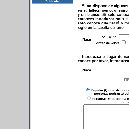
Publicidad
Si no dispone de algunas d
en su fallecimiento, o, simp
y en blanco. Si solo conoce
entonces introduzca solo el 
solo conoce que nació o mu
siglo en la casilla del año.
.
Nace
Antes de Cristo
Introduzca el lugar de nac
conoce por favor, introduzc
.
Nace
TI
Popular
(Quiere decir qu
personas podrán añadir
Personal
(Es tu propia B
modifi