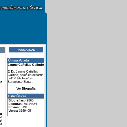
PUBLICIDAD
Última Votada
Jaume Cañellas Galindo
El Dr. Jaume Cañellas
Galindo, nació en el barrio
del “Poble Nou” en
Barcelona (Espa...
la
Ver Biografía
Estadísticas
Biografías:
49860
Lecturas:
76114634
Envios:
3191
Votos:
3159405
su
lo
el
do