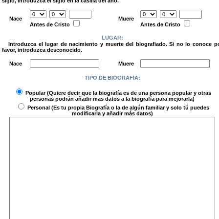
siglo, introduzca el siglo en la casilla del año.
.
Nace
Muere
Antes de Cristo
Antes de Cristo
LUGAR:
Introduzca el lugar de nacimiento y muerte del biografiado. Si no lo conoce p
favor, introduzca desconocido.
.
Nace
Muere
TIPO DE BIOGRAFIA:
.
Popular
(Quiere decir que la biografía es de una persona popular y otras
personas podrán añadir mas datos a la biografía para mejorarla)
Personal
(Es tu propia Biografía o la de algún familiar y solo tú puedes
modificarla y añadir más datos)