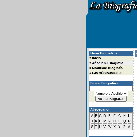
Menú Biográfico
»
»
Inicio
»
Añadir mi Biografia
»
Modificar Biografía
»
Las más Buscadas
Busca Biografías
Abecedario
A
B
C
D
E
F
G
H
I
J
K
L
M
N
O
P
Q
R
S
T
U
V
W
X
Y
Z
#