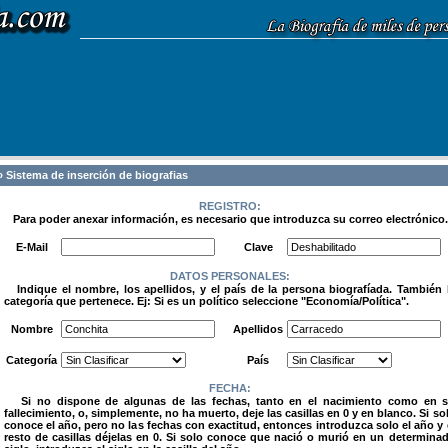
 Sistema de inserción de biografias
REGISTRO:
Para poder anexar información, es necesario que introduzca su correo electrónico.
.
E-Mail
Clave
DATOS PERSONALES:
Indique el nombre, los apellidos, y el país de la persona biografíada. También 
categoría que pertenece. Ej: Si es un político seleccione "Economía/Política".
.
Nombre
Apellidos
Categoría
País
FECHA:
Si no dispone de algunas de las fechas, tanto en el nacimiento como en 
fallecimiento, o, simplemente, no ha muerto, deje las casillas en 0 y en blanco. Si so
conoce el año, pero no las fechas con exactitud, entonces introduzca solo el año y 
resto de casillas déjelas en 0. Si solo conoce que nació o murió en un determina