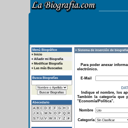
Menú Biográfico
» Sistema de inserción de biografi
»
Inicio
»
Añadir mi Biografia
»
Modificar Biografía
Para poder anexar informac
»
Las más Buscadas
electrónico.
.
Busca Biografías
E-Mail
DA
Indique el nombre, los apel
También la categoría que p
"Economía/Política".
Abecedario
.
A
B
C
D
E
F
G
H
I
Nombre
J
K
L
M
N
O
P
Q
R
S
T
U
V
W
X
Y
Z
#
Categoría