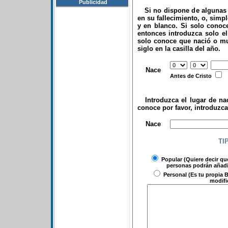
Publicidad
Si no dispone de algunas d
en su fallecimiento, o, simp
y en blanco. Si solo conoce
entonces introduzca solo el 
solo conoce que nació o mu
siglo en la casilla del año.
.
Nace
Antes de Cristo
Introduzca el lugar de nac
conoce por favor, introduzc
.
Nace
TI
Popular
(Quiere decir qu
personas podrán añadir
Personal
(Es tu propia B
modifi