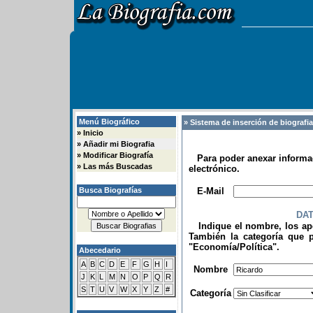
Menú Biográfico
» Sistema de inserción de biografi
»
Inicio
»
Añadir mi Biografia
»
Modificar Biografía
Para poder anexar informac
»
Las más Buscadas
electrónico.
.
Busca Biografías
E-Mail
DA
Indique el nombre, los apel
También la categoría que p
"Economía/Política".
Abecedario
.
A
B
C
D
E
F
G
H
I
Nombre
J
K
L
M
N
O
P
Q
R
S
T
U
V
W
X
Y
Z
#
Categoría