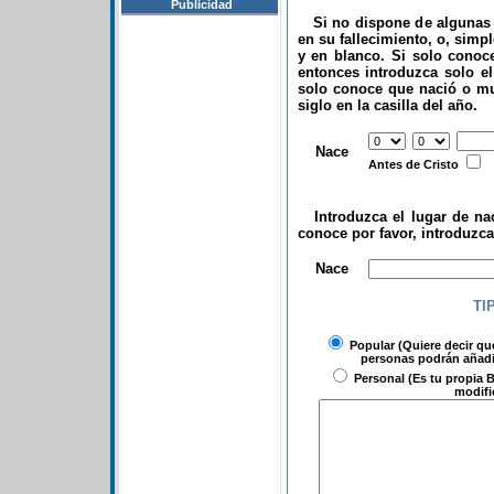
Publicidad
Si no dispone de algunas d
en su fallecimiento, o, simp
y en blanco. Si solo conoce
entonces introduzca solo el 
solo conoce que nació o mu
siglo en la casilla del año.
.
Nace
Antes de Cristo
Introduzca el lugar de nac
conoce por favor, introduzc
.
Nace
TI
Popular
(Quiere decir qu
personas podrán añadir
Personal
(Es tu propia B
modifi