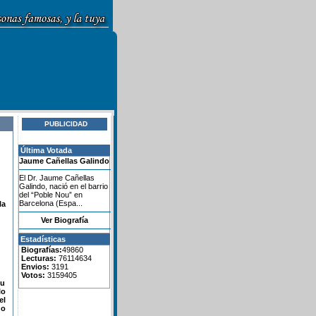
PUBLICIDAD
Última Votada
Jaume Cañellas Galindo
El Dr. Jaume Cañellas
Galindo, nació en el barrio
del “Poble Nou” en
Barcelona (Espa...
la
Ver Biografía
Estadísticas
Biografías:
49860
Lecturas:
76114634
Envios:
3191
Votos:
3159405
su
lo
el
do