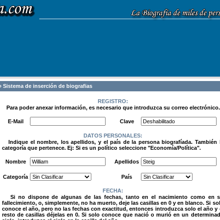
 Sistema de inserción de biografias
REGISTRO:
Para poder anexar información, es necesario que introduzca su correo electrónico.
.
E-Mail
Clave
DATOS PERSONALES:
Indique el nombre, los apellidos, y el país de la persona biografíada. También 
categoría que pertenece. Ej: Si es un político seleccione "Economía/Política".
.
Nombre
Apellidos
Categoría
País
FECHA:
Si no dispone de algunas de las fechas, tanto en el nacimiento como en 
fallecimiento, o, simplemente, no ha muerto, deje las casillas en 0 y en blanco. Si so
conoce el año, pero no las fechas con exactitud, entonces introduzca solo el año y 
resto de casillas déjelas en 0. Si solo conoce que nació o murió en un determina