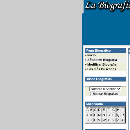
Menú Biográfico
»
»
Inicio
»
Añadir mi Biografia
»
Modificar Biografía
»
Las más Buscadas
Busca Biografías
Abecedario
A
B
C
D
E
F
G
H
I
J
K
L
M
N
O
P
Q
R
S
T
U
V
W
X
Y
Z
#