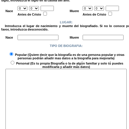
siglo, introduzca el siglo en la casilla del año.
.
Nace
Muere
Antes de Cristo
Antes de Cristo
LUGAR:
Introduzca el lugar de nacimiento y muerte del biografiado. Si no lo conoce p
favor, introduzca desconocido.
.
Nace
Muere
TIPO DE BIOGRAFIA:
.
Popular
(Quiere decir que la biografía es de una persona popular y otras
personas podrán añadir mas datos a la biografía para mejorarla)
Personal
(Es tu propia Biografía o la de algún familiar y solo tú puedes
modificarla y añadir más datos)