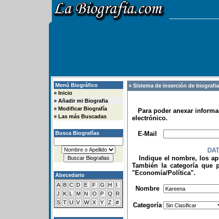
Menú Biográfico
» Sistema de inserción de biografi
»
Inicio
»
Añadir mi Biografia
»
Modificar Biografía
Para poder anexar informac
»
Las más Buscadas
electrónico.
.
Busca Biografías
E-Mail
DA
Indique el nombre, los apel
También la categoría que p
"Economía/Política".
Abecedario
.
A
B
C
D
E
F
G
H
I
Nombre
J
K
L
M
N
O
P
Q
R
S
T
U
V
W
X
Y
Z
#
Categoría