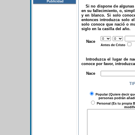
Publicidad
Si no dispone de algunas d
en su fallecimiento, o, simp
y en blanco. Si solo conoce
entonces introduzca solo el 
solo conoce que nació o mu
siglo en la casilla del año.
.
Nace
Antes de Cristo
Introduzca el lugar de nac
conoce por favor, introduzc
.
Nace
TI
Popular
(Quiere decir qu
personas podrán añadir
Personal
(Es tu propia B
modifi