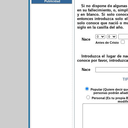
Publicidad
Si no dispone de algunas d
en su fallecimiento, o, simp
y en blanco. Si solo conoce
entonces introduzca solo el 
solo conoce que nació o mu
siglo en la casilla del año.
.
Nace
Antes de Cristo
Introduzca el lugar de nac
conoce por favor, introduzc
.
Nace
TI
Popular
(Quiere decir qu
personas podrán añadir
Personal
(Es tu propia B
modifi