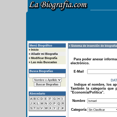
Menú Biográfico
» Sistema de inserción de biografi
»
Inicio
»
Añadir mi Biografia
»
Modificar Biografía
Para poder anexar informac
»
Las más Buscadas
electrónico.
.
Busca Biografías
E-Mail
DA
Indique el nombre, los apel
También la categoría que p
"Economía/Política".
Abecedario
.
A
B
C
D
E
F
G
H
I
Nombre
J
K
L
M
N
O
P
Q
R
S
T
U
V
W
X
Y
Z
#
Categoría