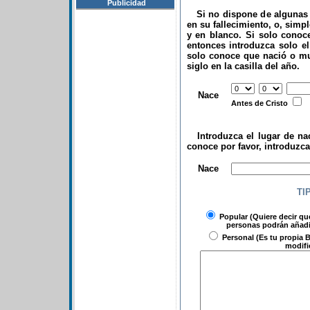
Publicidad
Si no dispone de algunas d
en su fallecimiento, o, simp
y en blanco. Si solo conoce
entonces introduzca solo el 
solo conoce que nació o mu
siglo en la casilla del año.
.
Nace
Antes de Cristo
Introduzca el lugar de nac
conoce por favor, introduzc
.
Nace
TI
Popular
(Quiere decir qu
personas podrán añadir
Personal
(Es tu propia B
modifi