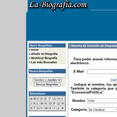
Menú Biográfico
» Sistema de inserción de biografi
»
Inicio
»
Añadir mi Biografia
»
Modificar Biografía
Para poder anexar informac
»
Las más Buscadas
electrónico.
.
Busca Biografías
E-Mail
DA
Indique el nombre, los apel
También la categoría que p
"Economía/Política".
Abecedario
.
A
B
C
D
E
F
G
H
I
Nombre
J
K
L
M
N
O
P
Q
R
S
T
U
V
W
X
Y
Z
#
Categoría