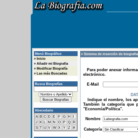
Menú Biográfico
» Sistema de inserción de biografi
»
Inicio
»
Añadir mi Biografia
»
Modificar Biografía
Para poder anexar informac
»
Las más Buscadas
electrónico.
.
Busca Biografías
E-Mail
DA
Indique el nombre, los apel
También la categoría que p
"Economía/Política".
Abecedario
.
A
B
C
D
E
F
G
H
I
Nombre
J
K
L
M
N
O
P
Q
R
S
T
U
V
W
X
Y
Z
#
Categoría