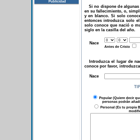
Publicidad
Si no dispone de algunas d
en su fallecimiento, o, simp
y en blanco. Si solo conoce
entonces introduzca solo el 
solo conoce que nació o mu
siglo en la casilla del año.
.
Nace
Antes de Cristo
Introduzca el lugar de nac
conoce por favor, introduzc
.
Nace
TI
Popular
(Quiere decir qu
personas podrán añadir
Personal
(Es tu propia B
modifi