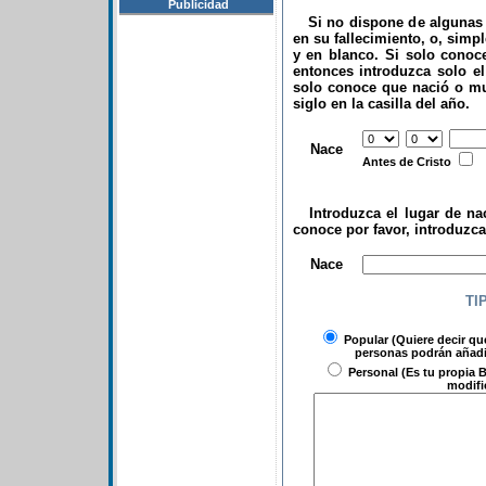
Publicidad
Si no dispone de algunas d
en su fallecimiento, o, simp
y en blanco. Si solo conoce
entonces introduzca solo el 
solo conoce que nació o mu
siglo en la casilla del año.
.
Nace
Antes de Cristo
Introduzca el lugar de nac
conoce por favor, introduzc
.
Nace
TI
Popular
(Quiere decir qu
personas podrán añadir
Personal
(Es tu propia B
modifi