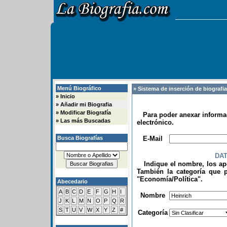
Menú Biográfico
» Sistema de inserción de biografi
»
Inicio
»
Añadir mi Biografia
»
Modificar Biografía
Para poder anexar informac
»
Las más Buscadas
electrónico.
.
Busca Biografías
E-Mail
DA
Indique el nombre, los apel
También la categoría que p
"Economía/Política".
Abecedario
.
A
B
C
D
E
F
G
H
I
Nombre
J
K
L
M
N
O
P
Q
R
S
T
U
V
W
X
Y
Z
#
Categoría