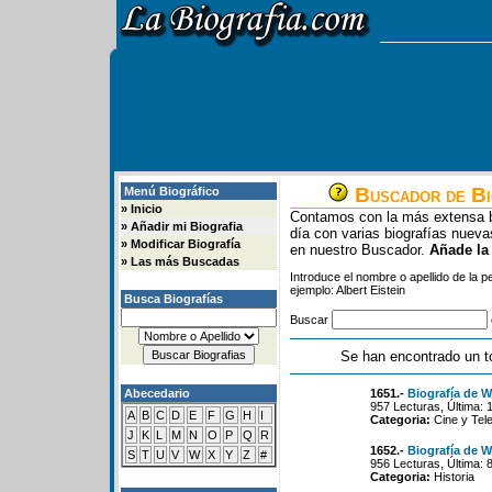
Buscador de Bi
Menú Biográfico
»
Inicio
Contamos con la más extensa b
»
Añadir mi Biografia
día con varias biografías nue
»
Modificar Biografía
en nuestro Buscador.
Añade la
»
Las más Buscadas
Introduce el nombre o apellido de la 
ejemplo: Albert Eistein
Busca Biografías
Buscar
Se han encontrado un t
Abecedario
1651.-
Biografía de W
957 Lecturas, Última: 
A
B
C
D
E
F
G
H
I
Categoria:
Cine y Tele
J
K
L
M
N
O
P
Q
R
1652.-
Biografía de W
S
T
U
V
W
X
Y
Z
#
956 Lecturas, Última: 
Categoria:
Historia