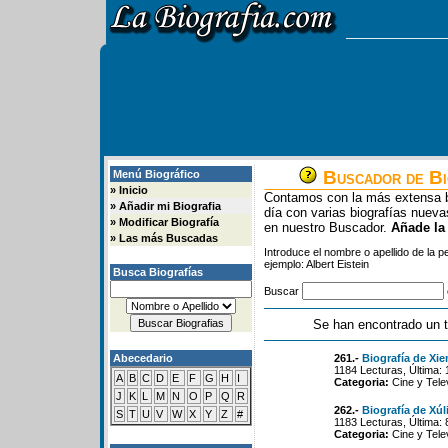
Buscador de Bi
Menú Biográfico
»
Inicio
Contamos con la más extensa b
»
Añadir mi Biografia
día con varias biografías nue
»
Modificar Biografía
en nuestro Buscador.
Añade la
»
Las más Buscadas
Introduce el nombre o apellido de la 
ejemplo: Albert Eistein
Busca Biografías
Buscar
Se han encontrado un t
Abecedario
261.-
Biografía de Xi
1184 Lecturas, Última:
A
B
C
D
E
F
G
H
I
Categoria:
Cine y Tele
J
K
L
M
N
O
P
Q
R
262.-
Biografía de Xú
S
T
U
V
W
X
Y
Z
#
1183 Lecturas, Última:
Categoria:
Cine y Tele