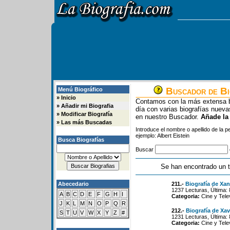
Buscador de Bi
Menú Biográfico
»
Inicio
Contamos con la más extensa b
»
Añadir mi Biografia
día con varias biografías nue
»
Modificar Biografía
en nuestro Buscador.
Añade la
»
Las más Buscadas
Introduce el nombre o apellido de la 
ejemplo: Albert Eistein
Busca Biografías
Buscar
Se han encontrado un t
Abecedario
211.-
Biografía de Xan
1237 Lecturas, Última:
A
B
C
D
E
F
G
H
I
Categoria:
Cine y Tele
J
K
L
M
N
O
P
Q
R
212.-
Biografía de Xav
S
T
U
V
W
X
Y
Z
#
1231 Lecturas, Última:
Categoria:
Cine y Tele