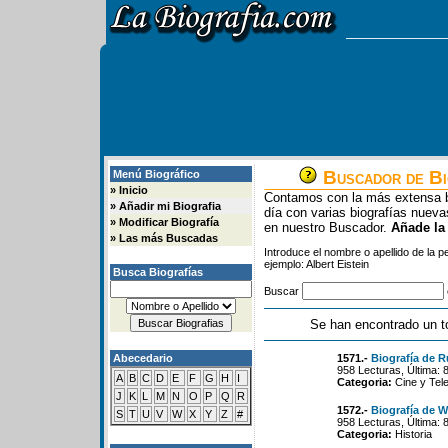
Buscador de Bi
Menú Biográfico
»
Inicio
Contamos con la más extensa b
»
Añadir mi Biografia
día con varias biografías nue
»
Modificar Biografía
en nuestro Buscador.
Añade la
»
Las más Buscadas
Introduce el nombre o apellido de la 
ejemplo: Albert Eistein
Busca Biografías
Buscar
Se han encontrado un t
Abecedario
1571.-
Biografía de R
958 Lecturas, Última: 
A
B
C
D
E
F
G
H
I
Categoria:
Cine y Tele
J
K
L
M
N
O
P
Q
R
1572.-
Biografía de Wi
S
T
U
V
W
X
Y
Z
#
958 Lecturas, Última: 
Categoria:
Historia