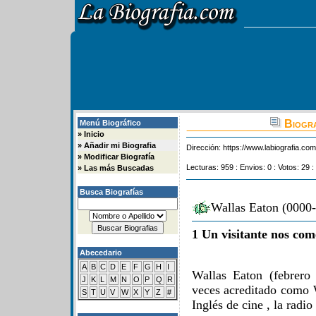
Biogra
Menú Biográfico
»
Inicio
»
Añadir mi Biografia
Dirección:
https://www.labiografia.co
»
Modificar Biografía
Lecturas: 959 : Envios: 0 : Votos: 29 :
»
Las más Buscadas
Busca Biografías
Wallas Eaton (0000-
1 Un visitante nos com
Abecedario
A
B
C
D
E
F
G
H
I
Wallas Eaton (febrero
J
K
L
M
N
O
P
Q
R
veces acreditado como 
S
T
U
V
W
X
Y
Z
#
Inglés de cine , la radio 