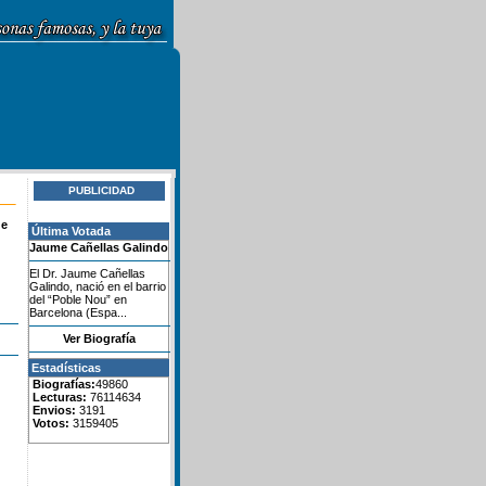
PUBLICIDAD
de
Última Votada
Jaume Cañellas Galindo
El Dr. Jaume Cañellas
Galindo, nació en el barrio
del “Poble Nou” en
Barcelona (Espa...
Ver Biografía
Estadísticas
Biografías:
49860
Lecturas:
76114634
Envios:
3191
Votos:
3159405