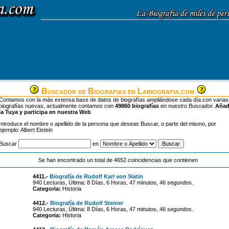
Buscador de Biografias en Labiografia.com
Contamos con la más extensa base de datos de biografías ampliándose cada día con varias
biografías nuevas, actualmente contamos con
49860 biografías
en nuestro Buscador.
Aña
la Tuya y participa en nuestra Web
Introduce el nombre o apellido de la persona que deseas Buscar, o parte del mismo, por
ejemplo: Albert Eistein
Buscar
en
Se han encontrado un total de 4652 coincidencias que contienen
4411.-
Biografía de Rudolf Karl von Slatin
940 Lecturas, Última: 8 Días, 6 Horas, 47 minutos, 46 segundos.
Categoria:
Historia
4412.-
Biografía de Rudolf Steiner
940 Lecturas, Última: 8 Días, 6 Horas, 47 minutos, 46 segundos.
Categoria:
Historia