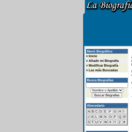
Menú Biográfico
»
Inicio
»
Añadir mi Biografia
»
Modificar Biografía
»
Las más Buscadas
Busca Biografías
Abecedario
A
B
C
D
E
F
G
H
I
J
K
L
M
N
O
P
Q
R
S
T
U
V
W
X
Y
Z
#