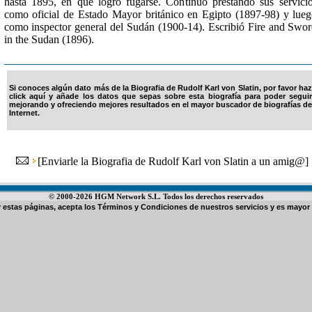
hasta 1895, en que logró fugarse. Continuó prestando sus servici
como oficial de Estado Mayor británico en Egipto (1897-98) y lue
como inspector general del Sudán (1900-14). Escribió Fire and Swo
in the Sudan (1896).
Si conoces algún dato más de la Biografia de Rudolf Karl von Slatin, por favor haz
click aquí y añade los datos que sepas sobre esta biografía para poder seguir
mejorando y ofreciendo mejores resultados en el mayor buscador de biografías de
Internet.
[
Enviarle la Biografia de Rudolf Karl von Slatin a un amig@
]
© 2000-2026 HGM Network S.L. Todos los derechos reservados
ar estas páginas, acepta los
Términos y Condiciones de nuestros servicios
y es mayor 