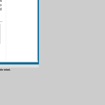
os
go
rd
de edad.