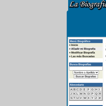
Menú Biográfico
»
Inicio
»
Añadir mi Biografia
»
Modificar Biografía
»
Las más Buscadas
Busca Biografías
Abecedario
A
B
C
D
E
F
G
H
I
J
K
L
M
N
O
P
Q
R
S
T
U
V
W
X
Y
Z
#