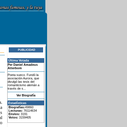
PUBLICIDAD
Última Votada
Per Daniel Amadeus
Atterbom
Poeta sueco. Fundó la
asociación Aurora, que
divulgó las tesis del
romanticismo alemán a
través de s...
Ver Biografía
a.
Estadísticas
da
Biografías:
49860
Lecturas:
76114634
ás
Envios:
3191
al
Votos:
3159405
ro