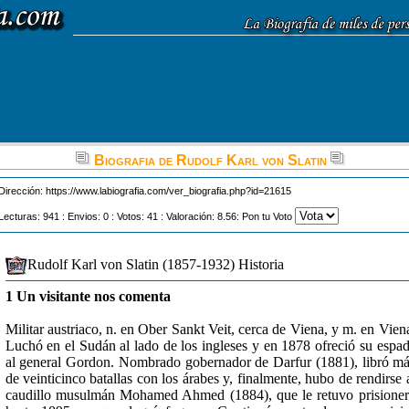
Biografia de Rudolf Karl von Slatin
Dirección:
https://www.labiografia.com/ver_biografia.php?id=21615
Lecturas: 941 : Envios: 0 : Votos: 41 : Valoración: 8.56: Pon tu Voto
Rudolf Karl von Slatin (1857-1932) Historia
1 Un visitante nos comenta
Militar austriaco, n. en Ober Sankt Veit, cerca de Viena, y m. en Vien
Luchó en el Sudán al lado de los ingleses y en 1878 ofreció su espa
al general Gordon. Nombrado gobernador de Darfur (1881), libró m
de veinticinco batallas con los árabes y, finalmente, hubo de rendirse 
caudillo musulmán Mohamed Ahmed (1884), que le retuvo prisione