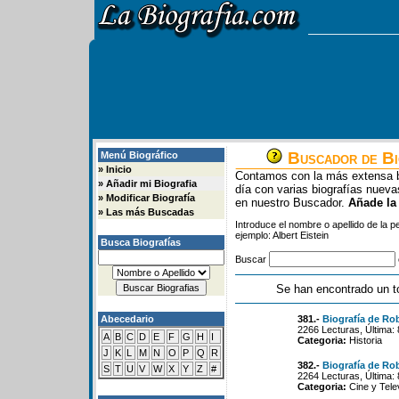
Buscador de Bi
Menú Biográfico
»
Inicio
Contamos con la más extensa b
»
Añadir mi Biografia
día con varias biografías nue
»
Modificar Biografía
en nuestro Buscador.
Añade la
»
Las más Buscadas
Introduce el nombre o apellido de la 
ejemplo: Albert Eistein
Busca Biografías
Buscar
Se han encontrado un t
Abecedario
381.-
Biografía de Ro
2266 Lecturas, Última:
A
B
C
D
E
F
G
H
I
Categoria:
Historia
J
K
L
M
N
O
P
Q
R
382.-
Biografía de Ro
S
T
U
V
W
X
Y
Z
#
2264 Lecturas, Última:
Categoria:
Cine y Tele