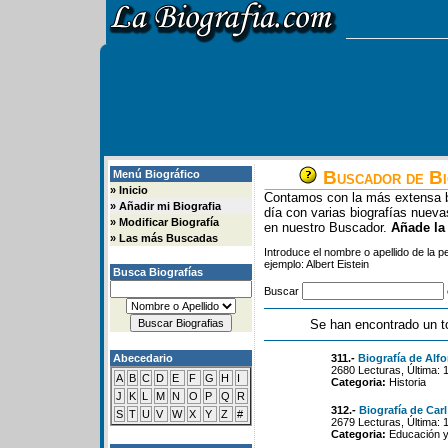
Buscador de Bi
Menú Biográfico
»
Inicio
Contamos con la más extensa b
»
Añadir mi Biografia
día con varias biografías nue
»
Modificar Biografía
en nuestro Buscador.
Añade la
»
Las más Buscadas
Introduce el nombre o apellido de la 
ejemplo: Albert Eistein
Busca Biografías
Buscar
Se han encontrado un t
Abecedario
311.-
Biografía de Alf
2680 Lecturas, Última: 
A
B
C
D
E
F
G
H
I
Categoria:
Historia
J
K
L
M
N
O
P
Q
R
312.-
Biografía de Carl
S
T
U
V
W
X
Y
Z
#
2679 Lecturas, Última: 
Categoria:
Educación y