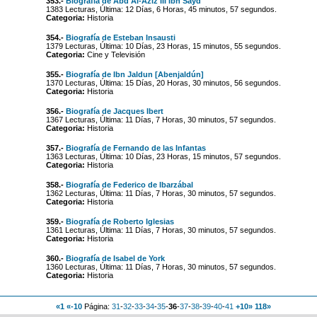
353.-
Biografía de Abd Al-Aziz III Ibn Saÿd
1383 Lecturas, Última: 12 Días, 6 Horas, 45 minutos, 57 segundos.
Categoria:
Historia
354.-
Biografía de Esteban Insausti
1379 Lecturas, Última: 10 Días, 23 Horas, 15 minutos, 55 segundos.
Categoria:
Cine y Televisión
355.-
Biografía de Ibn Jaldun [Abenjaldún]
1370 Lecturas, Última: 15 Días, 20 Horas, 30 minutos, 56 segundos.
Categoria:
Historia
356.-
Biografía de Jacques Ibert
1367 Lecturas, Última: 11 Días, 7 Horas, 30 minutos, 57 segundos.
Categoria:
Historia
357.-
Biografía de Fernando de las Infantas
1363 Lecturas, Última: 10 Días, 23 Horas, 15 minutos, 57 segundos.
Categoria:
Historia
358.-
Biografía de Federico de Ibarzábal
1362 Lecturas, Última: 11 Días, 7 Horas, 30 minutos, 57 segundos.
Categoria:
Historia
359.-
Biografía de Roberto Iglesias
1361 Lecturas, Última: 11 Días, 7 Horas, 30 minutos, 57 segundos.
Categoria:
Historia
360.-
Biografía de Isabel de York
1360 Lecturas, Última: 11 Días, 7 Horas, 30 minutos, 57 segundos.
Categoria:
Historia
«1
«-10
Página:
31
-
32
-
33
-
34
-
35
-
36
-
37
-
38
-
39
-
40
-
41
+10»
118»