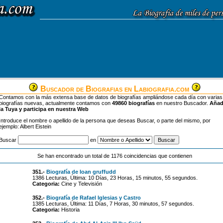
Buscador de Biografias en Labiografia.com
Contamos con la más extensa base de datos de biografías ampliándose cada día con varias
biografías nuevas, actualmente contamos con
49860 biografías
en nuestro Buscador.
Aña
la Tuya y participa en nuestra Web
Introduce el nombre o apellido de la persona que deseas Buscar, o parte del mismo, por
ejemplo: Albert Eistein
Buscar
en
Se han encontrado un total de 1176 coincidencias que contienen
351.-
Biografía de Ioan gruffudd
1386 Lecturas, Última: 10 Días, 23 Horas, 15 minutos, 55 segundos.
Categoria:
Cine y Televisión
352.-
Biografía de Rafael Iglesias y Castro
1385 Lecturas, Última: 11 Días, 7 Horas, 30 minutos, 57 segundos.
Categoria:
Historia