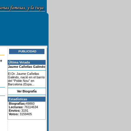
PUBLICIDAD
de
Última Votada
Jaume Cañellas Galindo
El Dr. Jaume Cañellas
Galindo, nació en el barrio
del “Poble Nou” en
Barcelona (Espa...
Ver Biografía
Estadísticas
Biografías:
49860
Lecturas:
76114634
Envios:
3191
Votos:
3159405