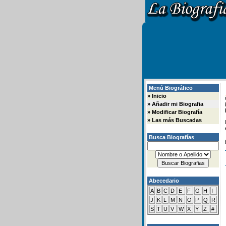
Menú Biográfico
»
Inicio
»
Añadir mi Biografia
»
Modificar Biografía
»
Las más Buscadas
Busca Biografías
Abecedario
A
B
C
D
E
F
G
H
I
J
K
L
M
N
O
P
Q
R
S
T
U
V
W
X
Y
Z
#