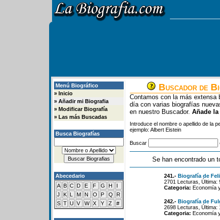
Buscador de Bi
Menú Biográfico
»
Inicio
Contamos con la más extensa b
»
Añadir mi Biografia
día con varias biografías nue
»
Modificar Biografía
en nuestro Buscador.
Añade la
»
Las más Buscadas
Introduce el nombre o apellido de la 
ejemplo: Albert Eistein
Busca Biografías
Buscar
Se han encontrado un t
Abecedario
241.-
Biografía de Feli
2701 Lecturas, Última:
A
B
C
D
E
F
G
H
I
Categoria:
Economía y 
J
K
L
M
N
O
P
Q
R
242.-
Biografía de Ful
S
T
U
V
W
X
Y
Z
#
2698 Lecturas, Última:
Categoria:
Economía y 