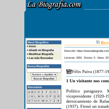
Biogr
Menú Biográfico
»
Inicio
»
Añadir mi Biografia
Dirección:
https://www.labiografia.co
»
Modificar Biografía
Lecturas: 2691 : Envios: 0 : Votos: 33
»
Las más Buscadas
Busca Biografías
Félix Paiva (1877-19
1 Un visitante nos com
Abecedario
Político paraguayo. 
A
B
C
D
E
F
G
H
I
vicepresidente (1920-1
J
K
L
M
N
O
P
Q
R
derrocamiento de Rafa
S
T
U
V
W
X
Y
Z
#
(1937). Firmó un tratad