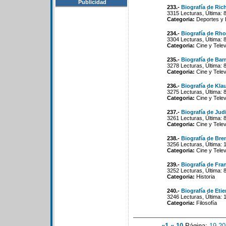
Publicidad
233.-
Biografía de Ric
3315 Lecturas, Última: 
Categoria:
Deportes y 
234.-
Biografía de Rh
3304 Lecturas, Última: 
Categoria:
Cine y Telev
235.-
Biografía de Bar
3278 Lecturas, Última: 
Categoria:
Cine y Telev
236.-
Biografía de Kla
3275 Lecturas, Última: 
Categoria:
Cine y Telev
237.-
Biografía de Judi
3261 Lecturas, Última: 
Categoria:
Cine y Telev
238.-
Biografía de Bre
3256 Lecturas, Última: 
Categoria:
Cine y Telev
239.-
Biografía de Fra
3252 Lecturas, Última: 
Categoria:
Historia
240.-
Biografía de Eti
3246 Lecturas, Última: 
Categoria:
Filosofía
«1
«-10
Página:
19
-
20