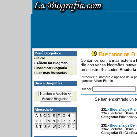
Buscador de Bi
Menú Biográfico
»
Inicio
Contamos con la más extensa b
»
Añadir mi Biografia
día con varias biografías nue
»
Modificar Biografía
en nuestro Buscador.
Añade la
»
Las más Buscadas
Introduce el nombre o apellido de la 
ejemplo: Albert Eistein
Busca Biografías
Buscar
Se han encontrado un t
Abecedario
231.-
Biografía de Fr
3343 Lecturas, Última: 
A
B
C
D
E
F
G
H
I
Categoria:
Educación y
J
K
L
M
N
O
P
Q
R
232.-
Biografía de Be
S
T
U
V
W
X
Y
Z
#
3342 Lecturas, Última: 
Categoria:
Sin Clasifica