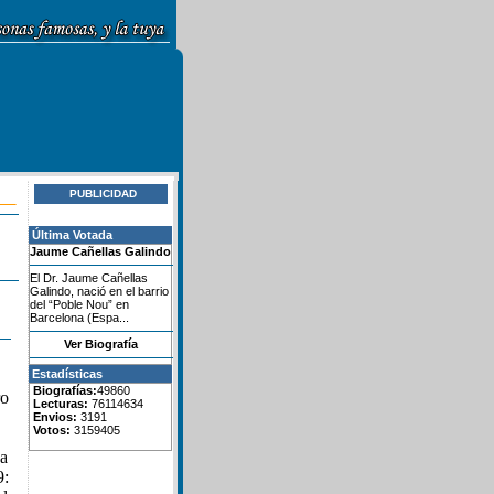
PUBLICIDAD
Última Votada
Jaume Cañellas Galindo
El Dr. Jaume Cañellas
Galindo, nació en el barrio
del “Poble Nou” en
Barcelona (Espa...
Ver Biografía
Estadísticas
Biografías:
49860
ro
Lecturas:
76114634
Envios:
3191
Votos:
3159405
 a
9: