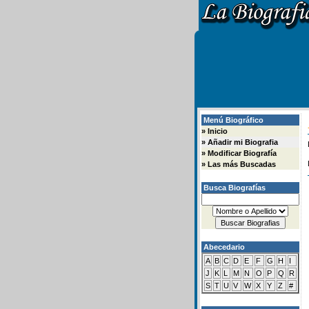
Menú Biográfico
»
Inicio
»
Añadir mi Biografia
»
Modificar Biografía
»
Las más Buscadas
Busca Biografías
Abecedario
A
B
C
D
E
F
G
H
I
J
K
L
M
N
O
P
Q
R
S
T
U
V
W
X
Y
Z
#