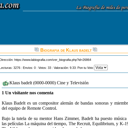
Biografia de Klaus badelt
Dirección:
https://www.labiografia.com/ver_biografia.php?id=26864
Lecturas: 3276 : Envios: 0 : Votos: 33 : Valoración: 9.33: Pon tu Voto
Klaus badelt (0000-0000) Cine y Televisión
1 Un visitante nos comenta
Klaus Badelt es un compositor alemán de bandas sonoras y miemb
del equipo de Remote Control.
Bajo la tutela de su mentor Hans Zimmer, Badelt ha puesto música
las películas La máquina del tiempo, The Recruit, Equilibrium, y K-1