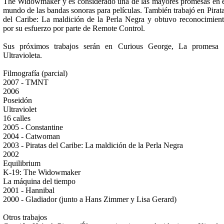
The Widowmaker y es considerado una de las mayores promesas en 
mundo de las bandas sonoras para películas. También trabajó en Pirat
del Caribe: La maldición de la Perla Negra y obtuvo reconocimien
por su esfuerzo por parte de Remote Control.
Sus próximos trabajos serán en Curious George, La promesa 
Ultravioleta.
Filmografía (parcial)
2007 - TMNT
2006
Poseidón
Ultraviolet
16 calles
2005 - Constantine
2004 - Catwoman
2003 - Piratas del Caribe: La maldición de la Perla Negra
2002
Equilibrium
K-19: The Widowmaker
La máquina del tiempo
2001 - Hannibal
2000 - Gladiador (junto a Hans Zimmer y Lisa Gerard)
Otros trabajos