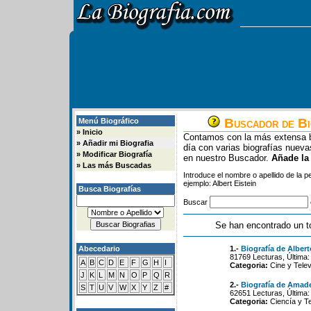
Buscador de Bi
Menú Biográfico
»
Inicio
Contamos con la más extensa b
»
Añadir mi Biografia
día con varias biografías nue
»
Modificar Biografía
en nuestro Buscador.
Añade la
»
Las más Buscadas
Introduce el nombre o apellido de la 
ejemplo: Albert Eistein
Busca Biografías
Buscar
Se han encontrado un t
Abecedario
1.-
Biografía de Alber
81769 Lecturas, Última:
A
B
C
D
E
F
G
H
I
Categoria:
Cine y Telev
J
K
L
M
N
O
P
Q
R
2.-
Biografía de Amad
S
T
U
V
W
X
Y
Z
#
62651 Lecturas, Última:
Categoria:
Ciencía y T