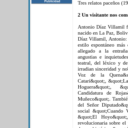
Publicidad
Tres relatos paceños (19
2 Un visitante nos com
Antonio Díaz Villamil fu
nacido en La Paz, Boliv
Díaz Villamil, Antonio:
estilo espontáneo más 
allegado a la entraña
angustias e inquietud
teatral, del léxico y d
irradian sinceridad y n
Voz de la Quena&qu
Catari&quot;, &quot;L
Hoguera&quot;, &qu
Candidatura de Roja
Muñeco&quot;. También
del Señor Diputado&qu
social &quot;Cuando 
&quot;El Hoyo&quot;,
revolucionaria sobre el