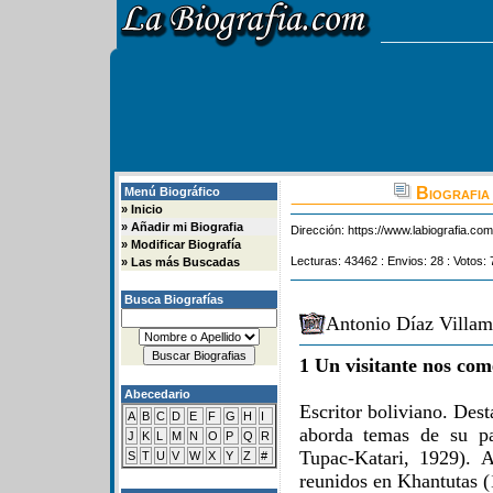
Biografia 
Menú Biográfico
»
Inicio
»
Añadir mi Biografia
Dirección:
https://www.labiografia.co
»
Modificar Biografía
Lecturas: 43462 : Envios: 28 : Votos: 
»
Las más Buscadas
Busca Biografías
Antonio Díaz Villami
1 Un visitante nos com
Abecedario
Escritor boliviano. Dest
A
B
C
D
E
F
G
H
I
aborda temas de su pa
J
K
L
M
N
O
P
Q
R
Tupac-Katari, 1929). 
S
T
U
V
W
X
Y
Z
#
reunidos en Khantutas (