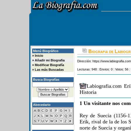
Biografia de Labiogr
Menú Biográfico
»
Inicio
»
Añadir mi Biografia
Dirección:
https://www.labiografia.co
»
Modificar Biografía
Lecturas: 948 : Envios: 0 : Votos: 56 :
»
Las más Buscadas
Busca Biografías
Labiografia.com Er
Historia
1 Un visitante nos com
Abecedario
A
B
C
D
E
F
G
H
I
Rey de Suecia (1156-11
J
K
L
M
N
O
P
Q
R
Erik, rival de la de los 
S
T
U
V
W
X
Y
Z
#
norte de Suecia y organ