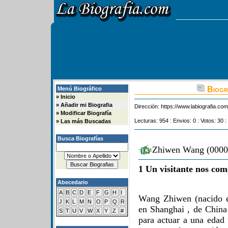
Biogr
Menú Biográfico
»
Inicio
»
Añadir mi Biografia
Dirección:
https://www.labiografia.co
»
Modificar Biografía
Lecturas: 954 : Envios: 0 : Votos: 30 :
»
Las más Buscadas
Busca Biografías
Zhiwen Wang (0000-
1 Un visitante nos com
Abecedario
A
B
C
D
E
F
G
H
I
Wang Zhiwen (nacido e
J
K
L
M
N
O
P
Q
R
en Shanghai , de China
S
T
U
V
W
X
Y
Z
#
para actuar a una edad