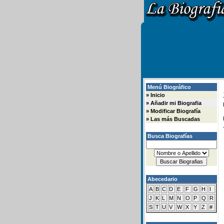
Menú Biográfico
»
Inicio
»
Añadir mi Biografia
»
Modificar Biografía
»
Las más Buscadas
Busca Biografías
Abecedario
A
B
C
D
E
F
G
H
I
J
K
L
M
N
O
P
Q
R
S
T
U
V
W
X
Y
Z
#