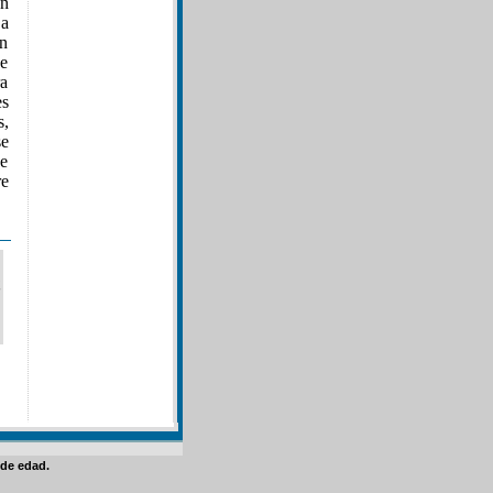
an
La
ón
de
ra
es
s,
se
 e
re
de edad.