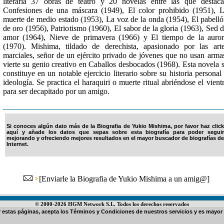
literaria 37 obras de teatro y 20 novelas entre las que destac
Confesiones de una máscara (1949), El color prohibido (1951), 
muerte de medio estado (1953), La voz de la onda (1954), El pabell
de oro (1956), Patriotismo (1960), El sabor de la gloria (1963), Sed 
amor (1964), Nieve de primavera (1966) y El tiempo de la auro
(1970). Mishima, tildado de derechista, apasionado por las art
marciales, señor de un ejército privado de jóvenes que no usan arma
vierte su genio creativo en Caballos desbocados (1968). Esta novela 
constituye en un notable ejercicio literario sobre su historia personal
ideología. Se practica el haraquiri o muerte ritual abriéndose el vient
para ser decapitado por un amigo.
Si conoces algún dato más de la Biografia de Yukio Mishima, por favor haz click
aquí y añade los datos que sepas sobre esta biografía para poder seguir
mejorando y ofreciendo mejores resultados en el mayor buscador de biografías de
Internet.
[
Enviarle la Biografia de Yukio Mishima a un amig@
]
© 2000-2026 HGM Network S.L. Todos los derechos reservados
ar estas páginas, acepta los
Términos y Condiciones de nuestros servicios
y es mayor 