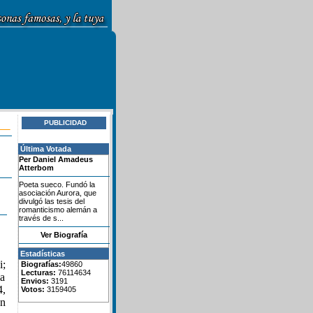
PUBLICIDAD
Última Votada
Per Daniel Amadeus
Atterbom
Poeta sueco. Fundó la
asociación Aurora, que
divulgó las tesis del
romanticismo alemán a
través de s...
Ver Biografía
Estadísticas
i;
Biografías:
49860
Lecturas:
76114634
la
Envios:
3191
4,
Votos:
3159405
ón